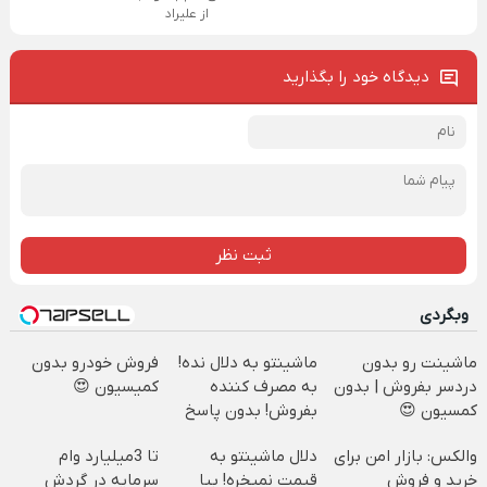
از علیراد
دیدگاه خود را بگذارید
ثبت نظر
وبگردی
ماشینت رو بدون
ماشینتو به دلال نده!
فروش خودرو بدون
دردسر بفروش | بدون
به مصرف کننده
کمیسیون 😍
کمسیون 😍
بفروش! بدون پاسخ
به یک تماس
والکس: بازار امن برای
دلال ماشینتو به
تا 3میلیارد وام
خرید و فروش
قیمت نمیخره! بیا
سرمایه در گردش