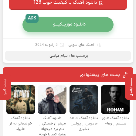
دانلود آهنگ با کیفیت خوب 128
ADS
دانلــود موزیــکیـــو
آهنگ های شوتی
5 ژانویه 2024
برچسب ها :
پیام عباسی
پست های پیشنهادی
پست بعدی
پست قبلی
دانلود آهنگ هنوز
دانلود آهنگ شاهد
دانلود آهنگ
دانلود آهنگ
هستم از رهام
خاموش از یونس
میخوام خستگی از
خوشحالی نه از
بشیری
تنم بره میخوام
علیراد
عشق کنم با خودم