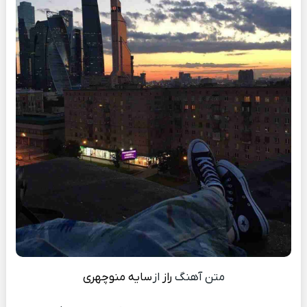
متن آهنگ
راز
از
سایه منوچهری