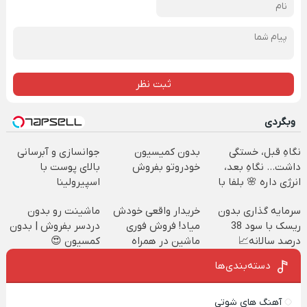
ثبت نظر
وبگردی
نگاهِ قبل، خستگی
بدون کمیسیون
جوانسازی و آبرسانی
داشت... نگاهِ بعد،
خودروتو بفروش
بالای پوست با
انرژی داره 🌸 بلفا با
اسپیرولینا
25% تخفیف
سرمایه گذاری بدون
خریدار واقعی خودش
ماشینت رو بدون
ریسک با سود 38
میاد! فروش فوری
دردسر بفروش | بدون
درصد سالانه📈
ماشین در همراه
کمسیون 😍
مکانیک
دسته‌بندی‌ها
آهنگ های شوتی