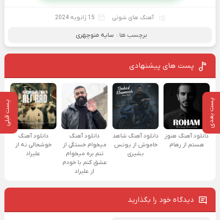
آهنگ های شوتی
15 ژانویه 2024
برچسب ها :
سایه منوچهری
پست های پیشنهادی
پست بعدی
پست قبلی
دانلود آهنگ هنوز
دانلود آهنگ شاهد
دانلود آهنگ
دانلود آهنگ
هستم از رهام
خاموش از یونس
میخوام خستگی از
خوشحالی نه از
بشیری
تنم بره میخوام
علیراد
عشق کنم با خودم
از علیراد
دیدگاه خود را بگذارید