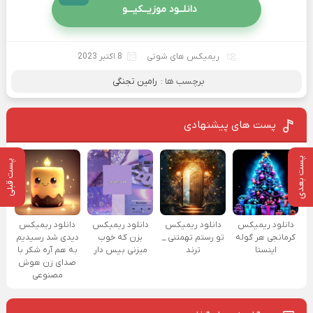
دانلــود موزیــکیـــو
ریمیکس های شوتی
8 اکتبر 2023
برچسب ها :
رامین تجنگی
پست های پیشنهادی
پست بعدی
پست قبلی
دانلود ریمیکس
دانلود ریمیکس
دانلود ریمیکس
دانلود ریمیکس
کرمانجی هر گوله
تو رستم تهمتنی _
بزن که خوب
دیدی شد رسیدیم
اینستا
ترند
میزنی بیس دار
به هم آره شکر با
صدای زن هوش
مصنوعی