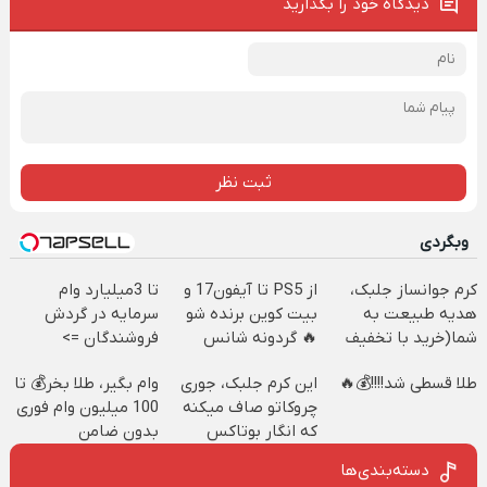
دیدگاه خود را بگذارید
ثبت نظر
وبگردی
کرم جوانساز جلبک،
از PS5 تا آیفون17 و
تا 3میلیارد وام
هدیه طبیعت به
بیت کوین برنده شو
سرمایه در گردش
شما(خرید با تخفیف
🔥 گردونه شانس
فروشندگان =>
ویژه)
بدون پوچ 💥
فروشگاهت رو ثبت
طلا قسطی شد!!!!💰🔥
این کرم جلبک، جوری
وام بگیر، طلا بخر💰 تا
کن
چروکاتو صاف میکنه
100 میلیون وام فوری
که انگار بوتاکس
بدون ضامن
کردی!(تخفیف ویژه)
دسته‌بندی‌ها