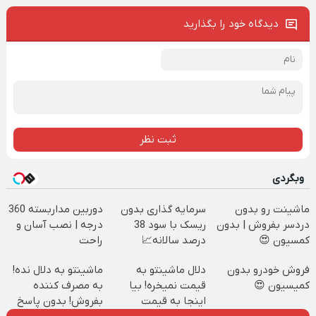
دیدگاه خود را بگذارید
ثبت نظر
وبگردی
ماشینت رو بدون
سرمایه گذاری بدون
دوربین مداربسته 360
دردسر بفروش | بدون
ریسک با سود 38
درجه | نصب آسان و
کمسیون 😍
درصد سالانه📈
راحت
فروش خودرو بدون
دلال ماشینتو به
ماشینتو به دلال نده!
کمیسیون 😍
قیمت نمیخره! بیا
به مصرف کننده
اینجا به قیمت
بفروش! بدون پاسخ