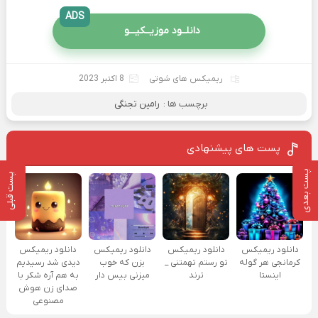
ADS
دانلــود موزیــکیـــو
ریمیکس های شوتی
8 اکتبر 2023
برچسب ها :
رامین تجنگی
پست های پیشنهادی
پست بعدی
پست قبلی
دانلود ریمیکس
دانلود ریمیکس
دانلود ریمیکس
دانلود ریمیکس
کرمانجی هر گوله
تو رستم تهمتنی _
بزن که خوب
دیدی شد رسیدیم
اینستا
ترند
میزنی بیس دار
به هم آره شکر با
صدای زن هوش
مصنوعی