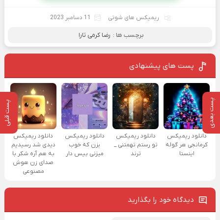
ریمیکس های شوتی
11 دسامبر 2023
برچسب ها :
رضا کرمی تارا
پست های پیشنهادی
پست بعدی
پست قبلی
دانلود ریمیکس
دانلود ریمیکس
دانلود ریمیکس
دانلود ریمیکس
کرمانجی هر گوله
تو رستم تهمتنی _
بزن که خوب
دیدی شد رسیدیم
اینستا
ترند
میزنی بیس دار
به هم آره شکر با
صدای زن هوش
مصنوعی
دیدگاه خود را بگذارید