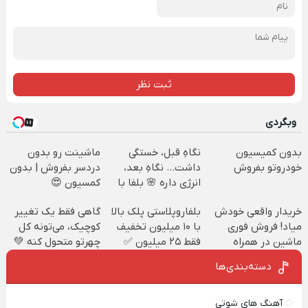
ثبت نظر
وبگردی
بدون کمیسیون
نگاهِ قبل، خستگی
ماشینت رو بدون
خودروتو بفروش
داشت... نگاهِ بعد،
دردسر بفروش | بدون
انرژی داره 🌸 بلفا با
کمسیون 😍
25% تخفیف
خریدار واقعی خودش
بلفاروپلاستی پلک بالا
گاهی فقط یک تغییر
میاد! فروش فوری
با ۱۰ میلیون تخفیف
کوچیک، می‌تونه کل
ماشین در همراه
فقط ۲۵ میلیون ✅
چهرتو متحول کنه 💚
مکانیک
تغییر طبیعی
دسته‌بندی‌ها
آهنگ های شوتی