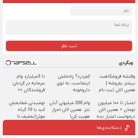
ثبت نظر
وبگردی
وقتشه فروشگاهت
کمردرد؟ راه‌حلش
تا 3میلیارد وام
بیشتر بفروشه (
اینجاست، نه توی
سرمایه در گردش
همین الان ثبت نام
داروخونه
فروشندگان =>
کن )
فروشگاهت رو ثبت
اعتبار تا ۱۰۰ میلیون
وام 200 میلیونی آبان
نوشیدنی شفابخش
کن
تومان ⚡ همین الان
تتر. همین الان احراز
کبد با 10 گیاه
درخواست اعتبار بده
هویت کن!
موثر(تخفیف تا
✅
امشب)
دسته‌بندی‌ها