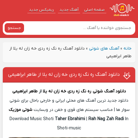
صفحه اصلی
آهنگ‌ جدید
ریمیکس جدید
جستجو
خانه
»
آهنگ های شوتی
»
دانلود آهنگ ره نگ زه ردی خه زان له یلا از
طاهر ابراهیمی
دانلود آهنگ ره نگ زه ردی خه زان له یلا از طاهر ابراهیمی
دانلود آهنگ شوتی
ره نگ زه ردی خه زان له یلا
از
طاهر ابراهیمی
دانلود جدید ترین آهنگ های محلی ایرانی و خارجی باحال برای شوتی
سوار ها | مناسب سیستم های قوی و خفن در وبسایت
شوتی موزیک
Download Music Shoti
Taher Ebrahimi
|
Rah Nag Zah Radi
In
Shoti-music