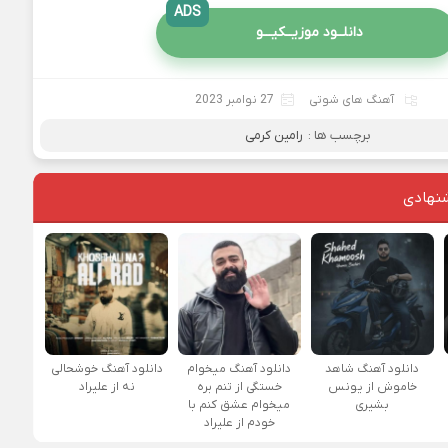
ADS
دانلــود موزیــکیـــو
آهنگ های شوتی
27 نوامبر 2023
برچسب ها :
رامین کرمی
نهادی
دانلود آهنگ شاهد
دانلود آهنگ میخوام
دانلود آهنگ خوشحالی
خاموش از یونس
خستگی از تنم بره
نه از علیراد
بشیری
میخوام عشق کنم با
خودم از علیراد