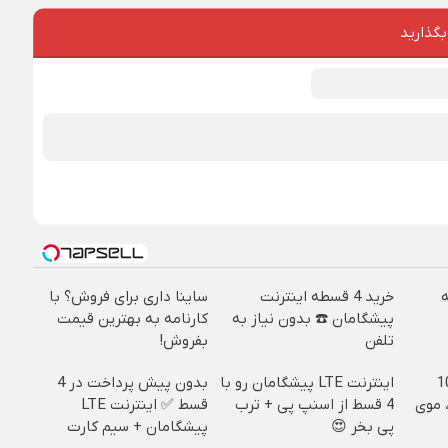
بگذارید
خرید 4 قسطه اینترنت
ساینا داری برای فروش؟ با
پیشگامان ☎️ بدون نیاز به
کارنامه به بهترین قیمت
تلفن
بفروش!
ییره😍😍 با 10
اینترنت LTE پیشگامان رو با
بدون پیش پرداخت در 4
 موی
4 قسط از اسنپ پی + ترب
قسط ✅ اینترنت LTE
پی بخر 😍
پیشگامان + سیم کارت