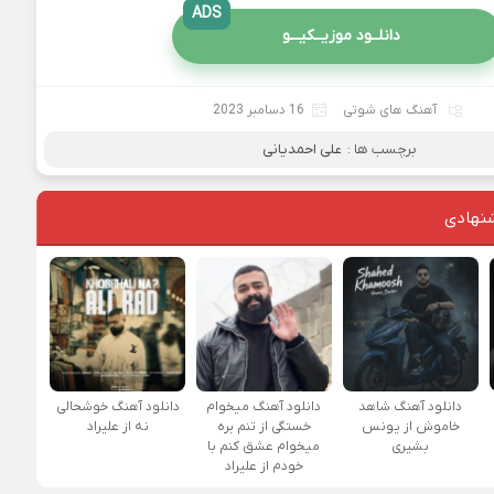
ADS
دانلــود موزیــکیـــو
آهنگ های شوتی
16 دسامبر 2023
برچسب ها :
علی احمدیانی
نهادی
دانلود آهنگ شاهد
دانلود آهنگ میخوام
دانلود آهنگ خوشحالی
خاموش از یونس
خستگی از تنم بره
نه از علیراد
بشیری
میخوام عشق کنم با
خودم از علیراد