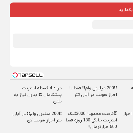
بگذارید
❗❗200 میلیون وام❗❗ فقط با
خرید 4 قسطه اینترنت
احراز هویت در آبان تتر
پیشگامان ☎️ بدون نیاز به
تلفن
ا احراز
⏳فرصت محدود!! 3000گیگ
❗❗200 میلیون وام❗❗ در آبان
اینترنت خانگی 180 روزه فقط
تتر احراز هویت کن
600 هزارتومان!!