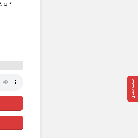
متن ر
ا
پست بعدی