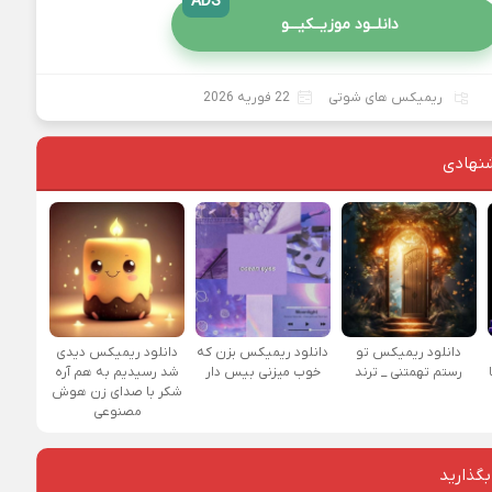
ADS
دانلــود موزیــکیـــو
ریمیکس های شوتی
22 فوریه 2026
نهادی
دانلود ریمیکس تو
دانلود ریمیکس بزن که
دانلود ریمیکس دیدی
رستم تهمتنی _ ترند
خوب میزنی بیس دار
شد رسیدیم به هم آره
شکر با صدای زن هوش
مصنوعی
بگذارید