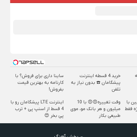
خرید 4 قسطه اینترنت
ساینا داری برای فروش؟ با
پیشگامان ☎️ بدون نیاز به
کارنامه به بهترین قیمت
تلفن
بفروش!
ین با
وقت تغییره😍😍 با 10
اینترنت LTE پیشگامان رو با
ژه فقط
میلیون و هر بانک مو، موی
4 قسط از اسنپ پی + ترب
طبیعی بکار
پی بخر 😍
پخش آهنگ