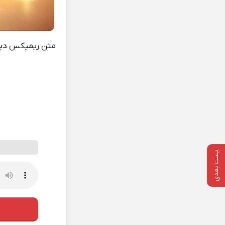
متن ریمیکس
دی
پست بعدی