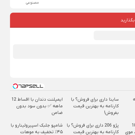
مصنوعی
بگذارید
ساینا داری برای فروش؟ با
ایمپلنت دندان با اقساط 12
کارنامه به بهترین قیمت
ماهه ✅ بدون سود بدون
بفروش!
ضامن
ییره😍😍 با 10
پژو 206 داری برای فروش؟ با
شامپو جلبک اسپیرولینارو با
 موی
کارنامه به بهترین قیمت
۴۵٪ تخفیف به موهات