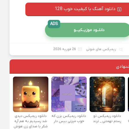
دانلود آهنگ با کیفیت خوب 128
ADS
دانلــود موزیــکیـــو
ریمیکس های شوتی
26 فوریه 2026
نهادی
دانلود ریمیکس تو
دانلود ریمیکس بزن که
دانلود ریمیکس دیدی
رستم تهمتنی _ ترند
خوب میزنی بیس دار
شد رسیدیم به هم آره
شکر با صدای زن هوش