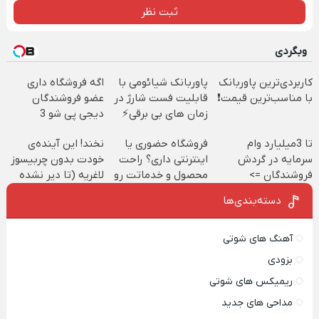
ثبت نظر
وبگردی
کاربردی‌ترین پاوربانک
پاوربانک شیائومی با
اگه فروشگاه داری
با مناسب‌ترین قیمت❗
قابلیت فست شارژ در
عضو فروشندگان
زمان های بی برقی⚡
دیجی پی شو 3
میلیارد وام بگیر
تا 3میلیارد وام
فروشگاه حضوری یا
نخند! این آینده‌ی
سرمایه در گردش
اینترنتی داری؟ راحت
خودت بدون چربیسوز
فروشندگان =>
محصول و خدماتت رو
لاغریه (تا دیر نشده
فروشگاهت رو ثبت
بفروش
سفارش بده)
دسته‌بندی‌ها
کن
آهنگ های شوتی
بزودی
ریمیکس های شوتی
مداحی های جدید