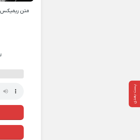
متن ریمیکس
ا
پست بعدی