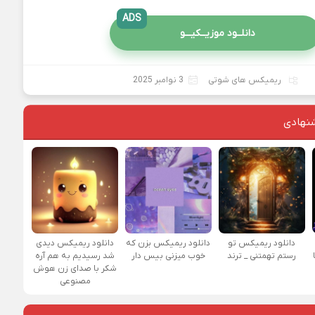
ADS
دانلــود موزیــکیـــو
ریمیکس های شوتی
3 نوامبر 2025
نهادی
دانلود ریمیکس تو
دانلود ریمیکس بزن که
دانلود ریمیکس دیدی
رستم تهمتنی _ ترند
خوب میزنی بیس دار
شد رسیدیم به هم آره
شکر با صدای زن هوش
مصنوعی