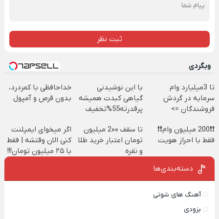
ثبت نظر
وبگردی
تا 3میلیارد وام
با این نوشیدنی
خداحافظی با کمردرد،
سرمایه در گردش
گیاهی کبدت همیشه
بدون قرص و آمپول
فروشندگان =>
پرقدرته55%تخفیف
فروشگاهت رو ثبت
❗❗200 میلیون وام❗❗
تا سقف 2۰۰ میلیون
اگر میخوای ایمپلنت
کن
فقط با احراز هویت
تومان اعتبار خرید طلا
کنی الان وقتشه | فقط
و نقره
با ۲۵ میلیون تومان!!!
دسته‌بندی‌ها
آهنگ های شوتی
بزودی