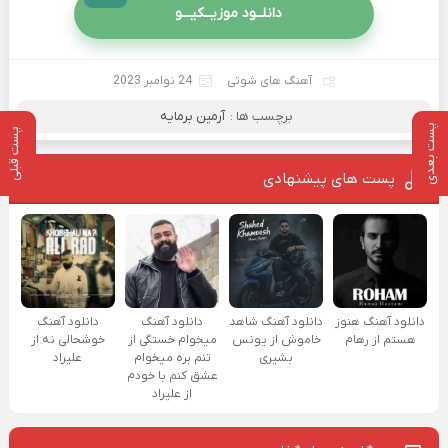
دانلــود موزیــکیـــو
آهنگ های شوتی
24 نوامبر 2023
برچسب ها :
آرمین برمایه
پست بعدی
پست قبلی
پست های پیشنهادی
دانلود آهنگ هنوز
دانلود آهنگ شاهد
دانلود آهنگ
دانلود آهنگ
هستم از رهام
خاموش از یونس
میخوام خستگی از
خوشحالی نه از
بشیری
تنم بره میخوام
علیراد
عشق کنم با خودم
از علیراد