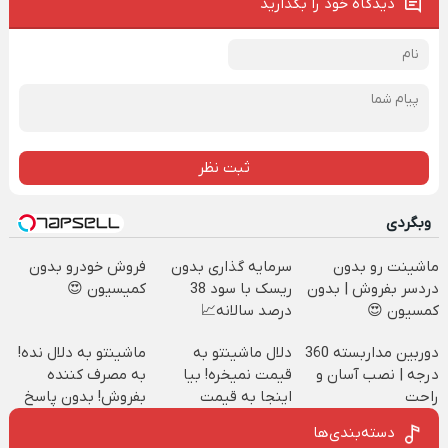
دیدگاه خود را بگذارید
ثبت نظر
وبگردی
ماشینت رو بدون
سرمایه گذاری بدون
فروش خودرو بدون
دردسر بفروش | بدون
ریسک با سود 38
کمیسیون 😍
کمسیون 😍
درصد سالانه📈
دوربین مداربسته 360
دلال ماشینتو به
ماشینتو به دلال نده!
درجه | نصب آسان و
قیمت نمیخره! بیا
به مصرف کننده
راحت
اینجا به قیمت
بفروش! بدون پاسخ
بفروش*فقط خریدار
به یک تماس
دسته‌بندی‌ها
واقعی*