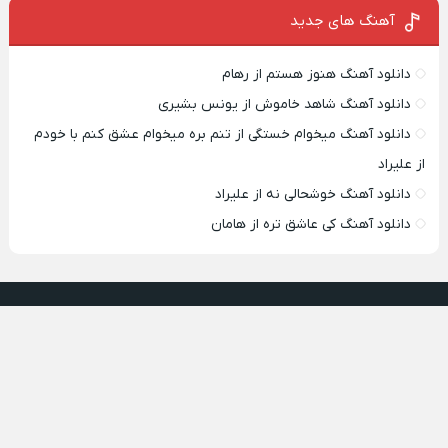
آهنگ های جدید
دانلود آهنگ هنوز هستم از رهام
دانلود آهنگ شاهد خاموش از یونس بشیری
دانلود آهنگ میخوام خستگی از تنم بره میخوام عشق کنم با خودم
از علیراد
دانلود آهنگ خوشحالی نه از علیراد
دانلود آهنگ کی عاشق تره از هامان
پخش آهنگ
تمامی حقوق مطالب برای شوتی موزیک محفوظ است و هرگونه کپی
برداری بدون ذکر منبع ممنوع می باشد.