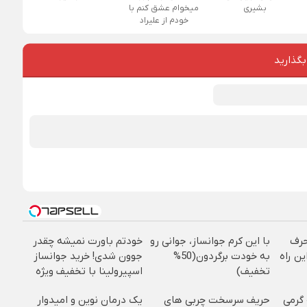
بشیری
میخوام عشق کنم با
خودم از علیراد
بگذارید
حرف
با این کرم جوانساز، جوانی رو
خودتم باورت نمیشه چقدر
ین راه
به خودت برگردون(50%
جوون شدی! خرید جوانساز
تخفیف)
اسپیرولینا با تخفیف ویژه
خرید شمش زیوتو ۰.۵ گرمی
حریف سرسخت چربی های
یک درمان نوین و امیدوار