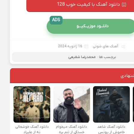
دانلود آهنگ با کیفیت خوب 128
ADS
دانلــود موزیــکیـــو
آهنگ های شوتی
16 ژانویه 2024
برچسب ها :
محمدرضا شفیعی
نهادی
دانلود آهنگ شاهد
دانلود آهنگ میخوام
دانلود آهنگ خوشحالی
خاموش از یونس
خستگی از تنم بره
نه از علیراد