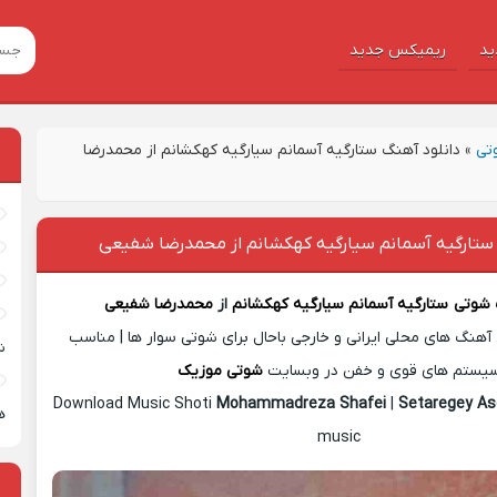
ید
ریمیکس جدید
تی
»
دانلود آهنگ ستارگیه آسمانم سیارگیه کهکشانم از محمدرضا
 ستارگیه آسمانم سیارگیه کهکشانم از محمدرضا شفیعی
 شوتی
ستارگیه آسمانم سیارگیه کهکشانم
از
محمدرضا شفیعی
آهنگ های محلی ایرانی و خارجی باحال برای شوتی سوار ها | مناسب
ش
یستم های قوی و خفن در وبسایت
شوتی موزیک
Download Music Shoti
Mohammadreza Shafei
|
Setaregey 
ه
music