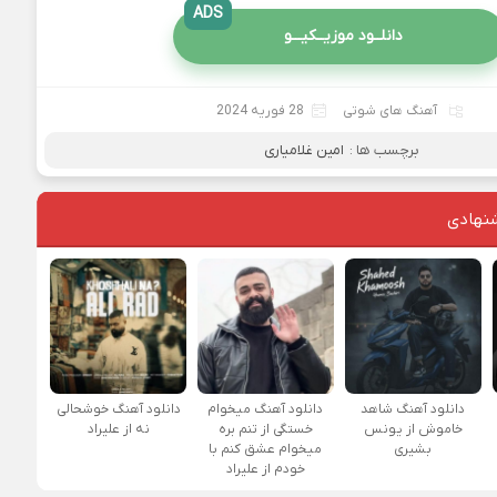
ADS
دانلــود موزیــکیـــو
آهنگ های شوتی
28 فوریه 2024
برچسب ها :
امین غلامیاری
نهادی
دانلود آهنگ شاهد
دانلود آهنگ میخوام
دانلود آهنگ خوشحالی
خاموش از یونس
خستگی از تنم بره
نه از علیراد
بشیری
میخوام عشق کنم با
خودم از علیراد