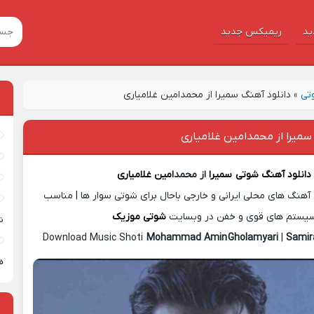
ید
ریمیکس جدید
تی
»
دانلود آهنگ سمیرا از محمدامین غلامیاری
سمیرا از محمدامین غلامیاری
دانلود آهنگ شوتی
سمیرا
از محمد
امین غلامیاری
آهنگ های محلی ایرانی و خارجی باحال برای شوتی سوار ها | مناسب
یستم های قوی و خفن در وبسایت
شوتی موزیک
ش
Download Music Shoti
Mohammad Amin
Gholamyari
|
Samir
ه