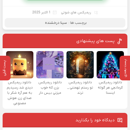
ریمیکس های شوتی
1 اکتبر 2025
برچسب ها :
سینا درخشنده
پست های پیشنهادی
پست بعدی
پست قبلی
دانلود ریمیکس
دانلود ریمیکس
دانلود ریمیکس
دانلود ریمیکس
کرمانجی هر گوله
تو رستم تهمتنی _
بزن که خوب
دیدی شد رسیدیم
اینستا
ترند
میزنی بیس دار
به هم آره شکر با
صدای زن هوش
مصنوعی
دیدگاه خود را بگذارید