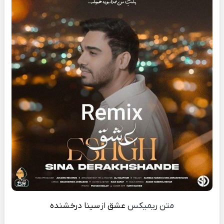
متن ریمیکس
عشق
از
سینا درخشنده