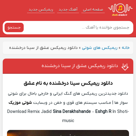
صفحه اصلی
آهنگ‌ جدید
ریمیکس جدید
جستجو
خانه
»
ریمیکس های شوتی
»
دانلود ریمیکس عشق از سینا درخشنده
دانلود ریمیکس عشق از سینا درخشنده
دانلود ریمیکس
سینا درخشنده
به نام
عشق
دانلود جدیدترین ریمیکس های گنگ ایرانی و خارجی باحال برای شوتی
سوار ها | مناسب سیستم های قوی و خفن در وبسایت
شوتی موزیک
Download Remix Jadid
Sina Derakhshande
–
Eshgh R
In Shoti-
music