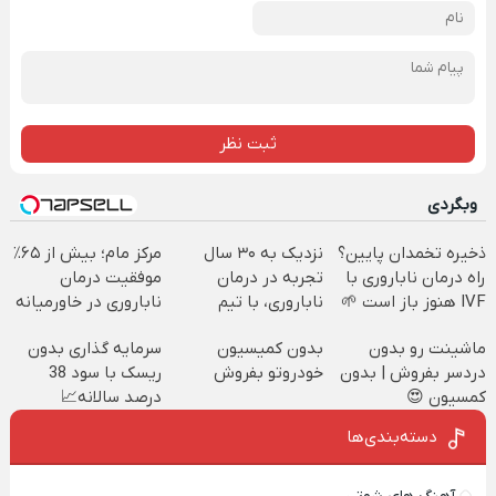
ثبت نظر
وبگردی
ذخیره تخمدان پایین؟
نزدیک به ۳۰ سال
مرکز مام؛ بیش از ۶۵٪
راه درمان ناباروری با
تجربه در درمان
موفقیت درمان
IVF هنوز باز است 🌱
ناباروری، با تیم
ناباروری در خاورمیانه
فوق‌تخصصی مام 👩‍⚕️
🤰
ماشینت رو بدون
بدون کمیسیون
سرمایه گذاری بدون
دردسر بفروش | بدون
خودروتو بفروش
ریسک با سود 38
کمسیون 😍
درصد سالانه📈
دسته‌بندی‌ها