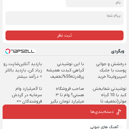
ثبت نظر
وبگردی
درخشش و جوانی
با این نوشیدنی
بازدید آنلاین‌شاپت رو
پوست با جلبک
گیاهی کبدت همیشه
زیاد کن، بازدید بالاتر
اسپیرولینا! خرید
پرقدرته55%تخفیف
= درآمد بیشتر
محصول با تخفیف
نوشیدنی شفابخش
صاحب فروشگاه
تا 3میلیارد وام
ویژه
کبد با 10 گیاه
هستی؟ وام تا ۳
سرمایه در گردش
موثر(تخفیف تا
میلیارد تومان بگیر
فروشندگان =>
امشب)
فروشگاهت رو ثبت
دسته‌بندی‌ها
کن
آهنگ های شوتی