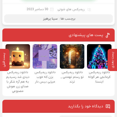
ریمیکس های شوتی
30 دسامبر 2023
برچسب ها :
سینا پرهیز
پست های پیشنهادی
پست بعدی
پست قبلی
دانلود ریمیکس
دانلود ریمیکس
دانلود ریمیکس
دانلود ریمیکس
کرمانجی هر گوله
تو رستم تهمتنی _
بزن که خوب
دیدی شد رسیدیم
اینستا
ترند
میزنی بیس دار
به هم آره شکر با
صدای زن هوش
مصنوعی
دیدگاه خود را بگذارید