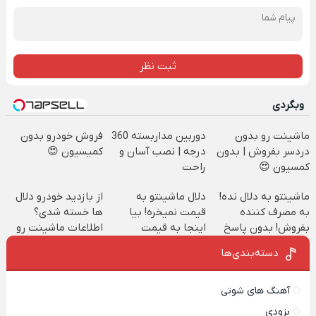
ثبت نظر
وبگردی
ماشینت رو بدون
دوربین مداربسته 360
فروش خودرو بدون
دردسر بفروش | بدون
درجه | نصب آسان و
کمیسیون 😍
کمسیون 😍
راحت
ماشینتو به دلال نده!
دلال ماشینتو به
از بازدید خودرو دلال
به مصرف کننده
قیمت نمیخره! بیا
ها خسته شدی؟
بفروش! بدون پاسخ
اینجا به قیمت
اطلاعات ماشینت رو
به یک تماس
بفروش*فقط خریدار
اینجا ثبت کن
دسته‌بندی‌ها
واقعی*
آهنگ های شوتی
بزودی