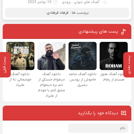
آهنگ های شوتی
،
بزودی
10 نوامبر 2023
برچسب ها :
فرهاد فرهادی
پست های پیشنهادی
پست بعدی
پست قبلی
دانلود آهنگ هنوز
دانلود آهنگ شاهد
دانلود آهنگ
دانلود آهنگ
هستم از رهام
خاموش از یونس
میخوام خستگی از
خوشحالی نه از
بشیری
تنم بره میخوام
علیراد
عشق کنم با خودم
از علیراد
دیدگاه خود را بگذارید