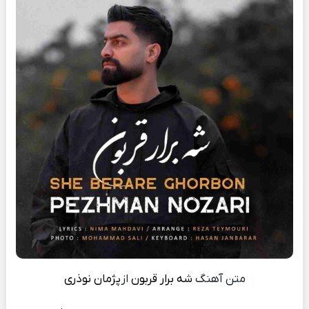
متن آهنگ
شه برار قربون
از
پژمان نوذری