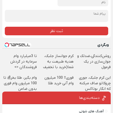
ثبت نظر
وبگردی
روشن‌کنندگی،ضد‌لک و
کرم جوانساز جلبک،
تا 3میلیارد وام
جوان‌سازی در یک
هدیه طبیعت به
سرمایه در گردش
فرمول
شما(خرید با تخفیف
فروشندگان =>
حرفه‌ای50%تخفیف
ویژه)
فروشگاهت رو ثبت
این کرم جلبک، جوری
فوری‼️ 100 میلیون
وام بگیر، طلا بخر💰 تا
کن
چروکاتو صاف میکنه
وام آنی خرید طلا
100 میلیون وام فوری
که انگار بوتاکس
بدون ضامن
کردی!(تخفیف ویژه)
دسته‌بندی‌ها
آهنگ های شوتی