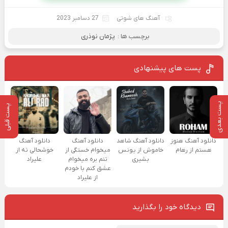
آهنگ های شوتی
27 دسامبر 2023
برچسب ها :
پژمان نوذری
پست های پیشنهادی
پست بعدی
پست قبلی
دانلود آهنگ هنوز
دانلود آهنگ شاهد
دانلود آهنگ
دانلود آهنگ
هستم از رهام
خاموش از یونس
میخوام خستگی از
خوشحالی نه از
بشیری
تنم بره میخوام
علیراد
عشق کنم با خودم
از علیراد
دیدگاه خود را بگذارید