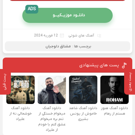
ADS
دانلــود موزیــکیـــو
آهنگ های شوتی
12 فوریه 2024
برچسب ها :
مشتاق دلوجیان
پست های پیشنهادی
پست بعدی
پست قبلی
دانلود آهنگ هنوز
دانلود آهنگ شاهد
دانلود آهنگ
دانلود آهنگ
هستم از رهام
خاموش از یونس
میخوام خستگی از
خوشحالی نه از
بشیری
تنم بره میخوام
علیراد
عشق کنم با خودم
از علیراد