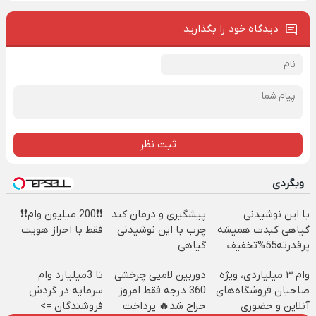
دیدگاه خود را بگذارید
ثبت نظر
وبگردی
با این نوشیدنی
پیشگیری و درمان کبد
❗❗200 میلیون وام❗❗
گیاهی کبدت همیشه
چرب با این نوشیدنی
فقط با احراز هویت
پرقدرته55%تخفیف
گیاهی
وام ۳ میلیاردی، ویژه
دوربین لامپی چرخشی
تا 3میلیارد وام
صاحبان فروشگاه‌های
360 درجه فقط امروز
سرمایه در گردش
آنلاین و حضوری
حراج شد🔥 پرداخت
فروشندگان =>