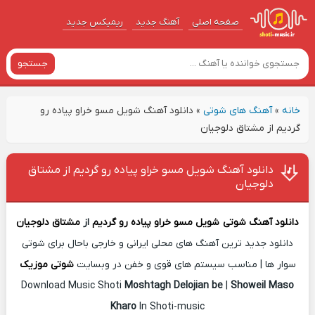
صفحه اصلی
آهنگ‌ جدید
ریمیکس جدید
جستجو
خانه
»
آهنگ های شوتی
»
دانلود آهنگ شویل مسو خراو پیاده رو
گردیم از مشتاق دلوجیان
دانلود آهنگ شویل مسو خراو پیاده رو گردیم از مشتاق
دلوجیان
دانلود آهنگ شوتی
شویل مسو خراو پیاده رو گردیم
از
مشتاق دلوجیان
دانلود جدید ترین آهنگ های محلی ایرانی و خارجی باحال برای شوتی
سوار ها | مناسب سیستم های قوی و خفن در وبسایت
شوتی موزیک
Download Music Shoti
Moshtagh Delojian be
|
Showeil Maso
Kharo
In Shoti-music