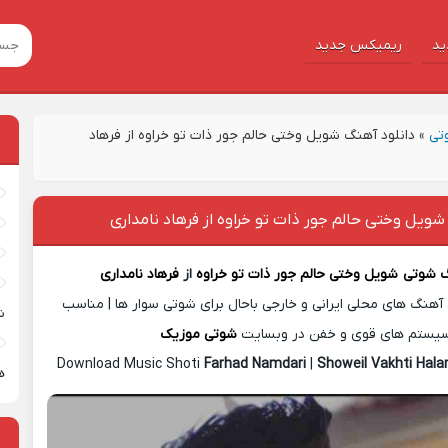
ید
ریمیکس جدید
تی
»
دانلود آهنگ شویل وختی حالم جور ذات تو خراوه از فرهاد
شویل وختی حالم جور ذات تو خراوه از فرهاد نامداری
گ شوتی
شویل وختی حالم جور ذات تو خراوه
از
فرهاد نامداری
آهنگ های محلی ایرانی و خارجی باحال برای شوتی سوار ها | مناسب
ش
یستم های قوی و خفن در وبسایت
شوتی موزیک
Download Music Shoti
Farhad Namdari
|
Showeil Vakhti Hal
ه