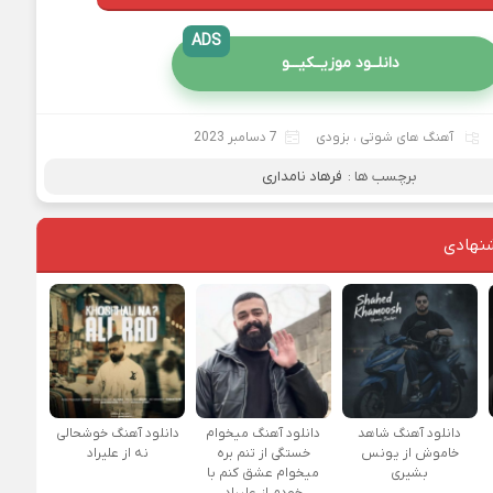
ADS
دانلــود موزیــکیـــو
آهنگ های شوتی
،
بزودی
7 دسامبر 2023
برچسب ها :
فرهاد نامداری
نهادی
دانلود آهنگ شاهد
دانلود آهنگ میخوام
دانلود آهنگ خوشحالی
خاموش از یونس
خستگی از تنم بره
نه از علیراد
بشیری
میخوام عشق کنم با