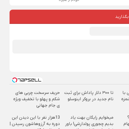
خودم از علیراد
بگذارید
 با
تا ۳۰۰ دلار پاداش برای ثبت
حریف سرسخت چربی های
مزه
نام جدید در بروکر اینوسلو
شکم و پهلو با تخفیف ویژه
ی جام جهانی
؟
میخوایم رایگان بهت یاد
13هزار نفر با این دیدن این
ام
بدیم چجوری پولدارشی! باور
دوره به آرزوهاشون رسیدن |