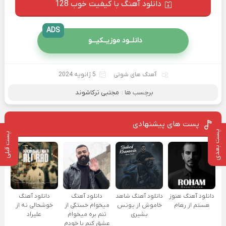
دانلود آهنگ با کیفیت خوب 128
ADS
دانلــود موزیــکیـــو
آهنگ های شوتی
5 ژانویه 2024
برچسب ها :
مجتبی ترکاشوند
پست های پیشنهادی
پست بعدی
پست قبلی
دانلود آهنگ هنوز
دانلود آهنگ شاهد
دانلود آهنگ
دانلود آهنگ
هستم از رهام
خاموش از یونس
میخوام خستگی از
خوشحالی نه از
بشیری
تنم بره میخوام
علیراد
عشق کنم با خودم