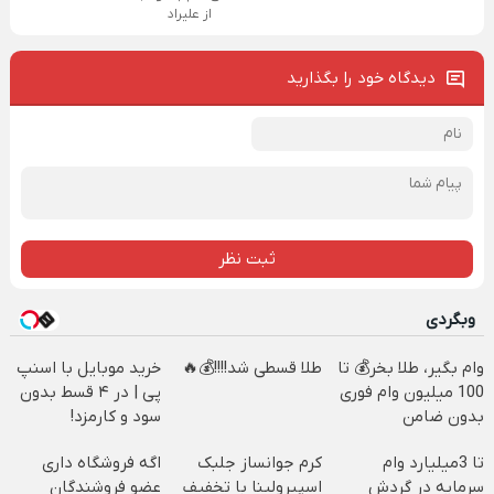
از علیراد
دیدگاه خود را بگذارید
ثبت نظر
وبگردی
وام بگیر، طلا بخر💰 تا
طلا قسطی شد!!!!💰🔥
خرید موبایل با اسنپ
100 میلیون وام فوری
پی | در ۴ قسط بدون
بدون ضامن
سود و کارمزد!
تا 3میلیارد وام
کرم جوانساز جلبک
اگه فروشگاه داری
سرمایه در گردش
اسپیرولینا با تخفیف
عضو فروشندگان