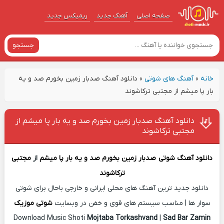
صفحه اصلی
آهنگ‌ جدید
ریمیکس جدید
جستجو
خانه
»
آهنگ های شوتی
»
دانلود آهنگ صدبار زمین بخورم صد و یه
بار پا میشم از مجتبی ترکاشوند
دانلود آهنگ صدبار زمین بخورم صد و یه بار پا میشم از
مجتبی ترکاشوند
دانلود آهنگ شوتی
صدبار زمین بخورم صد و یه بار پا میشم
از
مجتبی
ترکاشوند
دانلود جدید ترین آهنگ های محلی ایرانی و خارجی باحال برای شوتی
سوار ها | مناسب سیستم های قوی و خفن در وبسایت
شوتی موزیک
Download Music Shoti
Mojtaba Torkashvand
|
Sad Bar Zamin