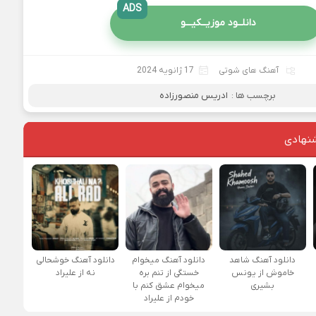
ADS
دانلــود موزیــکیـــو
آهنگ های شوتی
17 ژانویه 2024
برچسب ها :
ادریس منصورزاده
نهادی
دانلود آهنگ شاهد
دانلود آهنگ میخوام
دانلود آهنگ خوشحالی
خاموش از یونس
خستگی از تنم بره
نه از علیراد
بشیری
میخوام عشق کنم با
خودم از علیراد