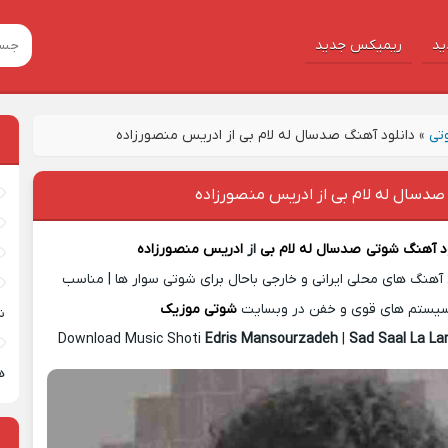
ید
ریمیکس جدید
تی
»
دانلود آهنگ صدسال له لام بی از ادریس منصورزاده
صدسال له لام بی از ادریس منصورزاده
ود آهنگ شوتی
صدسال له لام بی
از
ادریس منصورزاده
آهنگ های محلی ایرانی و خارجی باحال برای شوتی سوار ها | مناسب
یستم های قوی و خفن در وبسایت
شوتی موزیک
ش
Download Music Shoti
Edris Mansourzadeh
|
Sad Saal La L
ه