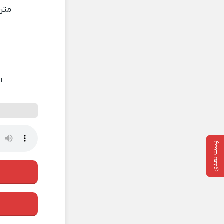
متن
ا
پست بعدی