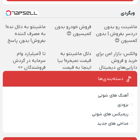
وبگردی
ماشینت رو بدون
فروش خودرو بدون
ماشینتو به دلال نده!
دردسر بفروش | بدون
کمیسیون 😍
به مصرف کننده
کمسیون 😍
بفروش! بدون پاسخ
به یک تماس
والکس: بازار امن برای
دلال ماشینتو به
تا 3میلیارد وام
خرید و فروش
قیمت نمیخره! بیا
سرمایه در گردش
دارایی‌های دیجیتال
اینجا به قیمت
فروشندگان =>
بفروش*فقط خریدار
فروشگاهت رو ثبت
دسته‌بندی‌ها
واقعی*
کن
آهنگ های شوتی
بزودی
ریمیکس های شوتی
مداحی های جدید