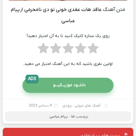
متن آهنگ
عاقد هات عقدی خونی تو دی نامحرمی
از
پیام
عباسی
روی یک ستاره کلیک کنید تا به آن امتیاز دهید!
اولین نفری باشید که به این آهنگ امتیاز می دهید.
ADS
دانلــود موزیــکیـــو
آهنگ های شوتی
،
بزودی
9 دسامبر 2023
برچسب ها :
پیام عباسی
پست های پیشنهادی