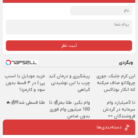
ثبت نظر
وبگردی
این کرم جلبک، جوری
پیشگیری و درمان کبد
خرید موبایل با اسنپ
چروکاتو صاف میکنه
چرب با این نوشیدنی
پی | در ۴ قسط بدون
که انگار بوتاکس
گیاهی
سود و کارمزد!
کردی!(تخفیف ویژه)
تا 3میلیارد وام
وام بگیر، طلا بخر💰 تا
طلا قسطی شد!!!!💰🔥
سرمایه در گردش
100 میلیون وام فوری
فروشندگان =>
بدون ضامن
فروشگاهت رو ثبت
دسته‌بندی‌ها
کن