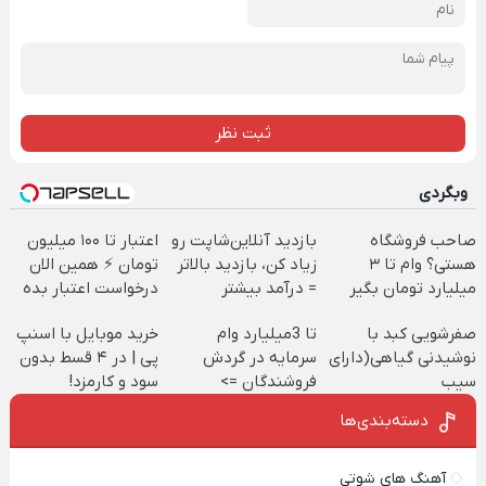
ثبت نظر
وبگردی
صاحب فروشگاه
بازدید آنلاین‌شاپت رو
اعتبار تا ۱۰۰ میلیون
هستی؟ وام تا ۳
زیاد کن، بازدید بالاتر
تومان ⚡ همین الان
میلیارد تومان بگیر
= درآمد بیشتر
درخواست اعتبار بده
✅
صفرشویی کبد با
تا 3میلیارد وام
خرید موبایل با اسنپ
نوشیدنی گیاهی(دارای
سرمایه در گردش
پی | در ۴ قسط بدون
سیب
فروشندگان =>
سود و کارمزد!
سلامت+55تخفیف)
فروشگاهت رو ثبت
دسته‌بندی‌ها
کن
آهنگ های شوتی