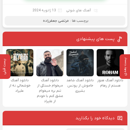
آهنگ های شوتی
13 ژانویه 2024
برچسب ها :
مرتضی جعفرزاده
پست های پیشنهادی
پست بعدی
پست قبلی
دانلود آهنگ هنوز
دانلود آهنگ شاهد
دانلود آهنگ
دانلود آهنگ
هستم از رهام
خاموش از یونس
میخوام خستگی از
خوشحالی نه از
بشیری
تنم بره میخوام
علیراد
عشق کنم با خودم
از علیراد
دیدگاه خود را بگذارید