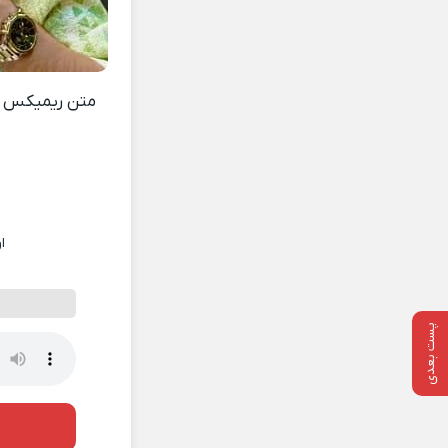
متن ریمیکس
ا
پست بعدی