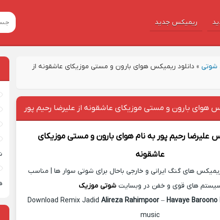
ید
ریمیکس جدید
شوتی
»
دانلود ریمیکس هوای بارون و مستی موزیکای عاشقونه از
س هوای بارون و مستی موزیکای عاشقونه از علیرضا رحیم پور
کس
علیرضا رحیم پور
به نام
هوای بارون و مستی موزیکای
عاشقونه
ش
یمیکس های گنگ ایرانی و خارجی باحال برای شوتی سوار ها | مناسب
ه
یستم های قوی و خفن در وبسایت
شوتی موزیک
Download Remix Jadid
Alireza Rahimpoor
–
Havaye Baroono 
music