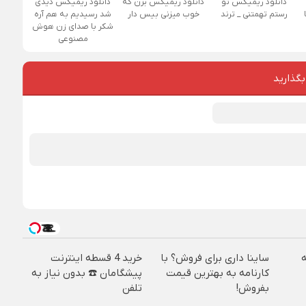
دانلود ریمیکس تو
دانلود ریمیکس بزن که
دانلود ریمیکس دیدی
رستم تهمتنی _ ترند
خوب میزنی بیس دار
شد رسیدیم به هم آره
شکر با صدای زن هوش
مصنوعی
بگذارید
ساینا داری برای فروش؟ با
خرید 4 قسطه اینترنت
کارنامه به بهترین قیمت
پیشگامان ☎️ بدون نیاز به
بفروش!
تلفن