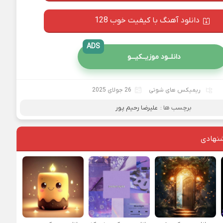
دانلود آهنگ با کیفیت خوب 128
ADS
دانلــود موزیــکیـــو
ریمیکس های شوتی
26 جولای 2025
برچسب ها :
علیرضا رحیم پور
نهادی