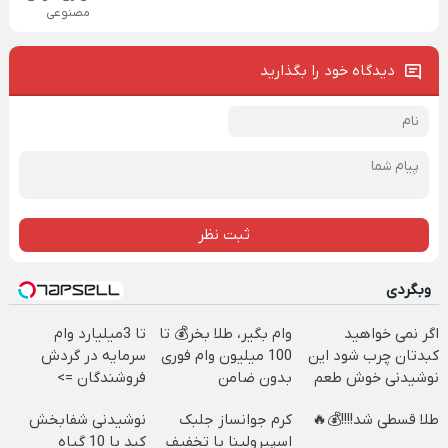
مصنوعی
دیدگاه خود را بگذارید
ثبت نظر
وبگردی
اگر نمی خواهید
وام بگیر، طلا بخر💰 تا
تا 3میلیارد وام
کبدتان چرب شود این
100 میلیون وام فوری
سرمایه در گردش
نوشیدنی خوش طعم
بدون ضامن
فروشندگان =>
را بنوشید
فروشگاهت رو ثبت
طلا قسطی شد!!!!💰🔥
کرم جوانساز جلبک
نوشیدنی شفابخش
کن
اسپیرولینا با تخفیف
کبد با 10 گیاه