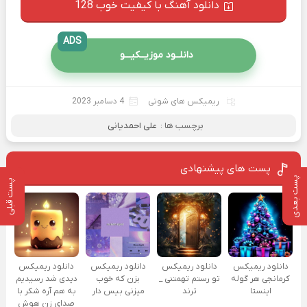
دانلود آهنگ با کیفیت خوب 128
ADS
دانلــود موزیــکیـــو
ریمیکس های شوتی
4 دسامبر 2023
برچسب ها :
علی احمدیانی
پست های پیشنهادی
پست بعدی
پست قبلی
دانلود ریمیکس
دانلود ریمیکس
دانلود ریمیکس
دانلود ریمیکس
کرمانجی هر گوله
تو رستم تهمتنی _
بزن که خوب
دیدی شد رسیدیم
اینستا
ترند
میزنی بیس دار
به هم آره شکر با
صدای زن هوش