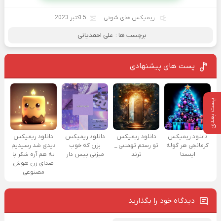
ریمیکس های شوتی
5 اکتبر 2023
برچسب ها :
علی احمدیانی
پست های پیشنهادی
پست بعدی
دانلود ریمیکس
دانلود ریمیکس
دانلود ریمیکس
دانلود ریمیکس
کرمانجی هر گوله
تو رستم تهمتنی _
بزن که خوب
دیدی شد رسیدیم
اینستا
ترند
میزنی بیس دار
به هم آره شکر با
صدای زن هوش
مصنوعی
دیدگاه خود را بگذارید