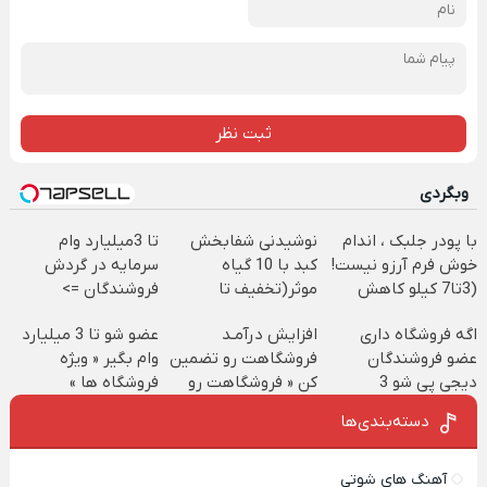
ثبت نظر
وبگردی
با پودر جلبک ، اندام
نوشیدنی شفابخش
تا 3میلیارد وام
خوش فرم آرزو نیست!
کبد با 10 گیاه
سرمایه در گردش
(3تا7 کیلو کاهش
موثر(تخفیف تا
فروشندگان =>
وزن در یک ماه)
امشب)
فروشگاهت رو ثبت
اگه فروشگاه داری
افزایش درآمـد
عضو شو تا 3 میلیارد
کن
عضو فروشندگان
فروشگاهت رو تضمین
وام بگیر « ویژه
دیجی پی شو 3
کن « فروشگاهت رو
فروشگاه ها »
میلیارد وام بگیر
ثبت کن »
دسته‌بندی‌ها
آهنگ های شوتی