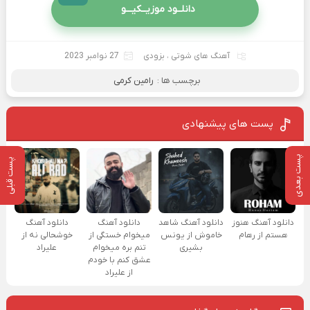
دانلــود موزیــکیـــو
آهنگ های شوتی
،
بزودی
27 نوامبر 2023
برچسب ها :
رامین کرمی
پست های پیشنهادی
پست بعدی
پست قبلی
دانلود آهنگ هنوز
دانلود آهنگ شاهد
دانلود آهنگ
دانلود آهنگ
هستم از رهام
خاموش از یونس
میخوام خستگی از
خوشحالی نه از
بشیری
تنم بره میخوام
علیراد
عشق کنم با خودم
از علیراد