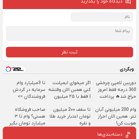
دیدگاه خود را بگذارید
ثبت نظر
وبگردی
دوربین لامپی چرخشی
اگر میخوای ایمپلنت
تا 3میلیارد وام
360 درجه فقط امروز
کنی همین الان وقتشه
سرمایه در گردش
حراج شد🔥 پرداخت
| فقط با ۲۵ میلیون
فروشندگان =>
درب منزل
تومان!!!
فروشگاهت رو ثبت
وام 200 میلیونی آبان
تا سقف 2۰۰ میلیون
صاحب فروشگاه
کن
تتر. همین الان احراز
تومان اعتبار خرید طلا
هستی؟ وام تا ۳
هویت کن!
و نقره
میلیارد تومان بگیر
دسته‌بندی‌ها