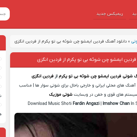
ید
ریمیکس جدید
تی
»
دانلود آهنگ فردین ایمشو چن شوئه بی تو پکرم از فردین انگزی
فردین ایمشو چن شوئه بی تو پکرم از فردین انگزی
گ شوتی
فردین ایمشو چن شوئه بی تو پکرم
از
فردین انگزی
آهنگ های محلی ایرانی و خارجی باحال برای شوتی سوار ها | مناسب
یستم های قوی و خفن در وبسایت
شوتی موزیک
ش
Download Music Shoti
Fardin Angazi
|
Imshow Chan
In 
ه