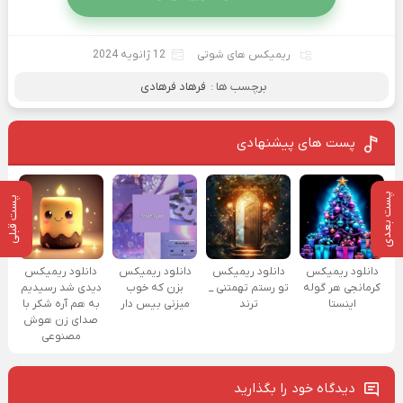
ریمیکس های شوتی
12 ژانویه 2024
برچسب ها :
فرهاد فرهادی
پست های پیشنهادی
پست بعدی
پست قبلی
دانلود ریمیکس
دانلود ریمیکس
دانلود ریمیکس
دانلود ریمیکس
کرمانجی هر گوله
تو رستم تهمتنی _
بزن که خوب
دیدی شد رسیدیم
اینستا
ترند
میزنی بیس دار
به هم آره شکر با
صدای زن هوش
مصنوعی
دیدگاه خود را بگذارید