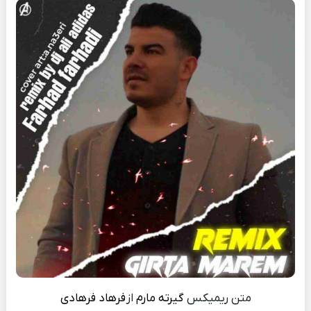
متن ریمیکس
گیرته مارم
از
فرهاد فرهادی