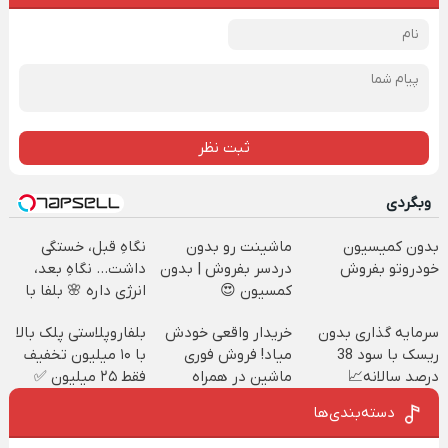
ثبت نظر
وبگردی
بدون کمیسیون
ماشینت رو بدون
نگاهِ قبل، خستگی
خودروتو بفروش
دردسر بفروش | بدون
داشت... نگاهِ بعد،
کمسیون 😍
انرژی داره 🌸 بلفا با
25% تخفیف
سرمایه گذاری بدون
خریدار واقعی خودش
بلفاروپلاستی پلک بالا
ریسک با سود 38
میاد! فروش فوری
با ۱۰ میلیون تخفیف
درصد سالانه📈
ماشین در همراه
فقط ۲۵ میلیون ✅
مکانیک
دسته‌بندی‌ها