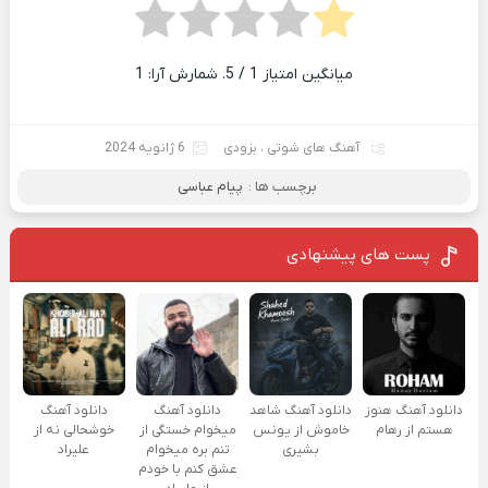
میانگین امتیاز
1
/ 5. شمارش آرا:
1
آهنگ های شوتی
،
بزودی
6 ژانویه 2024
برچسب ها :
پیام عباسی
پست های پیشنهادی
دانلود آهنگ هنوز
دانلود آهنگ شاهد
دانلود آهنگ
دانلود آهنگ
هستم از رهام
خاموش از یونس
میخوام خستگی از
خوشحالی نه از
بشیری
تنم بره میخوام
علیراد
عشق کنم با خودم