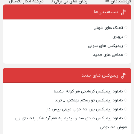
فروشندگان =>
زمان های بی برقی⚡
میکنه انگار 20سال
فروشگاهت رو ثبت
جوون شدی🔥
دسته‌بندی‌ها
کن
آهنگ های شوتی
بزودی
ریمیکس های شوتی
مداحی های جدید
ریمیکس‌ های جدید
دانلود ریمیکس کرمانجی هر گوله اینستا
دانلود ریمیکس تو رستم تهمتنی _ ترند
دانلود ریمیکس بزن که خوب میزنی بیس دار
دانلود ریمیکس دیدی شد رسیدیم به هم آره شکر با صدای زن
هوش مصنوعی