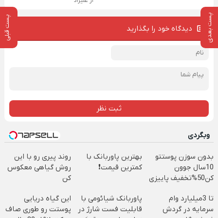
از علیراد
پست بعدی
پست قبلی
دیدگاه خود را بگذارید
ثبت نظر
وبگردی
بدون سوزن پوستتو
بهترین پاوربانک با
روند پیری رو با این
10سال جوون
کمترین قیمت❗
روش گیاهی معکوس
کن50%تخفیف پاییزی
کن
تا 3میلیارد وام
پاوربانک شیائومی با
این گیاه دریایی
سرمایه در گردش
قابلیت فست شارژ در
پوستت رو طوری صاف