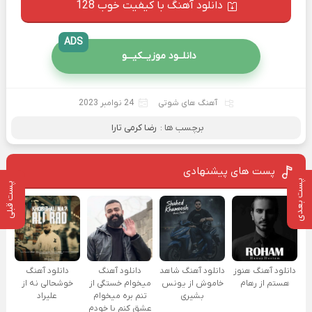
دانلود آهنگ با کیفیت خوب 128
ADS
دانلــود موزیــکیـــو
آهنگ های شوتی
24 نوامبر 2023
برچسب ها :
رضا کرمی تارا
پست های پیشنهادی
پست بعدی
پست قبلی
دانلود آهنگ هنوز
دانلود آهنگ شاهد
دانلود آهنگ
دانلود آهنگ
هستم از رهام
خاموش از یونس
میخوام خستگی از
خوشحالی نه از
بشیری
تنم بره میخوام
علیراد
عشق کنم با خودم