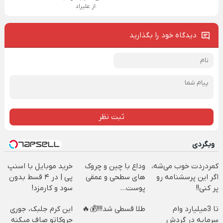
از علیراد
دیدگاه خود را بگذارید
ثبت نظر
وبگردی
کمردردت خوب می‌شه،
وداع با چین و چروک
خرید موبایل با اسنپ
اگر این پرسشنامه رو
های سطحی و عمقی
پی | در ۴ قسط بدون
پر کنی!!
پوست...
سود و کارمزد!
تا 3میلیارد وام
طلا قسطی شد!!!!💰🔥
این کرم جلبک، جوری
سرمایه در گردش
چروکاتو صاف میکنه