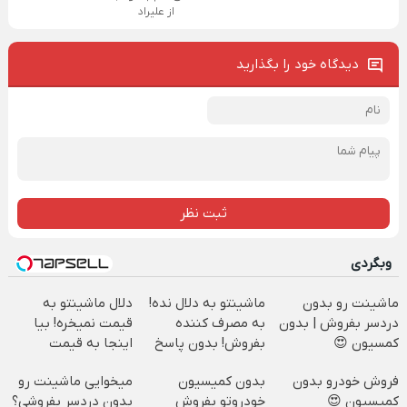
از علیراد
دیدگاه خود را بگذارید
ثبت نظر
وبگردی
ماشینت رو بدون
ماشینتو به دلال نده!
دلال ماشینتو به
دردسر بفروش | بدون
به مصرف کننده
قیمت نمیخره! بیا
کمسیون 😍
بفروش! بدون پاسخ
اینجا به قیمت
به یک تماس
بفروش*فقط خریدار
فروش خودرو بدون
بدون کمیسیون
میخوایی ماشینت رو
واقعی*
کمیسیون 😍
خودروتو بفروش
بدون دردسر بفروشی؟