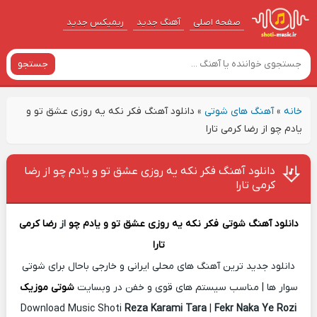
صفحه اصلی
آهنگ‌ جدید
ریمیکس جدید
جستجو
خانه
»
آهنگ های شوتی
»
دانلود آهنگ فکر نکه یه روزی عشق تو و
یادم چو از رضا کرمی تارا
دانلود آهنگ فکر نکه یه روزی عشق تو و یادم چو از رضا
کرمی تارا
دانلود آهنگ شوتی
فکر نکه یه روزی عشق تو و یادم چو
از
رضا کرمی
تارا
دانلود جدید ترین آهنگ های محلی ایرانی و خارجی باحال برای شوتی
سوار ها | مناسب سیستم های قوی و خفن در وبسایت
شوتی موزیک
Download Music Shoti
Reza Karami Tara
|
Fekr Naka Ye Rozi