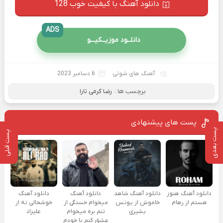
دانلود آهنگ با کیفیت خوب 128
ADS
دانلــود موزیــکیـــو
آهنگ های شوتی
6 دسامبر 2023
برچسب ها :
رضا کرمی تارا
پست های پیشنهادی
پست بعدی
پست قبلی
دانلود آهنگ هنوز
دانلود آهنگ شاهد
دانلود آهنگ
دانلود آهنگ
هستم از رهام
خاموش از یونس
میخوام خستگی از
خوشحالی نه از
بشیری
تنم بره میخوام
علیراد
عشق کنم با خودم