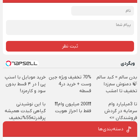
ثبت نظر
وبگردی
بدن سالم = کبد سالم
70% تخفیف ویژه جین
خرید موبایل با اسنپ
🍃 دمنوش سم‌زدا
وست + خرید در4
پی | در ۴ قسط بدون
تخفیف تا امشب
قسطه
سود و کارمزد!
تا 3میلیارد وام
❗❗200 میلیون وام❗❗
با این نوشیدنی
سرمایه در گردش
فقط با احراز هویت
گیاهی کبدت همیشه
فروشندگان =>
پرقدرته55%تخفیف
فروشگاهت رو ثبت
دسته‌بندی‌ها
کن