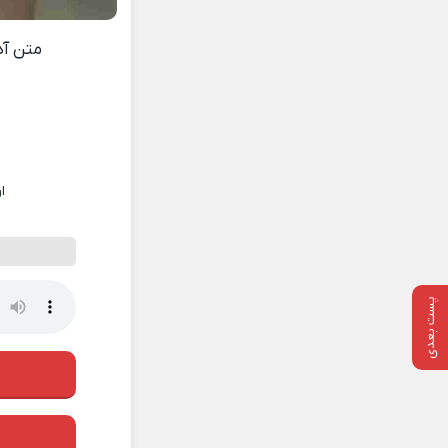
متن آ
ا
پست بعدی