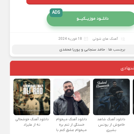
ADS
دانلــود موزیــکیـــو
آهنگ های شوتی
18 فوریه 2024
برچسب ها :
حامد سنجابی و پوریا محمدی
نهادی
دانلود آهنگ شاهد
دانلود آهنگ میخوام
دانلود آهنگ خوشحالی
خاموش از یونس
خستگی از تنم بره
نه از علیراد
بشیری
میخوام عشق کنم با