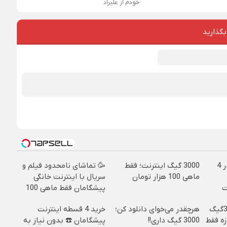
خودم از علیراد
بگذارید
بدون پیش پرداخت در 4
3000 گیگ اینترنت؛ فقط
🥳 تماشای نامحدود فیلم و
ماهی 100 هزار تومان
سریال با اینترنت خانگی
ت
پیشگامان فقط ماهی 100
⏳فرصت محدود!! 3000گیگ
هرچقدر می‌خوای دانلود کن؛
خرید 4 قسطه اینترنت
خانگی 180 روزه فقط
3000 گیگ داری!!
پیشگامان ☎️ بدون نیاز به