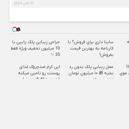
23 اکتبر 2024
ساینا داری برای فروش؟ با
جراحی زیبایی پلک پایین با
کارنامه به بهترین قیمت
10 میلیون تخفیف ویژه فقط
بفروش!
35 ✨
ییره😍😍 با 10
عمل زیبایی پلک بدون رد
این کرم ضدچروک غذای
 موی
بخیه 🎁 ۱۰ میلیون تومان
پوستت رو تامین میکنه
تخفیف ویژه
(خرید با 40%تخفیف)
پخش آهنگ
لب برای شوتی موزیک محفوظ است و هرگونه کپی برداری بدون ذکر منبع م
طراحی قالب وردپرس
:
وبیت