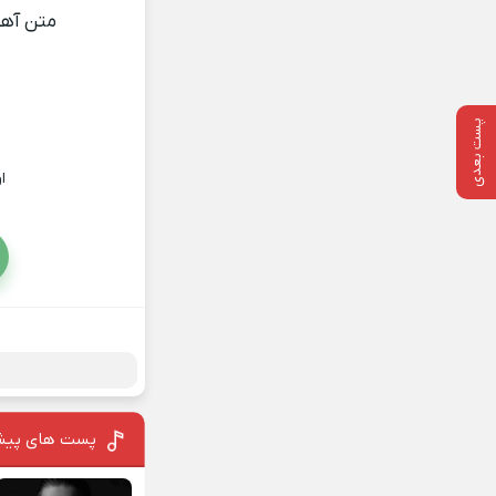
متن آه
پست بعدی
ا
پست های پیش