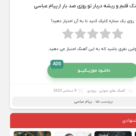
نگ
قلبم و ریشه دربار تو روزی صد بار
از
پیام عباسی
روی یک ستاره کلیک کنید تا به آن امتیاز دهید!
ولین نفری باشید که به این آهنگ امتیاز می دهید.
ADS
دانلــود موزیــکیـــو
آهنگ های شوتی
،
بزودی
9 دسامبر 2023
برچسب ها :
پیام عباسی
نهادی