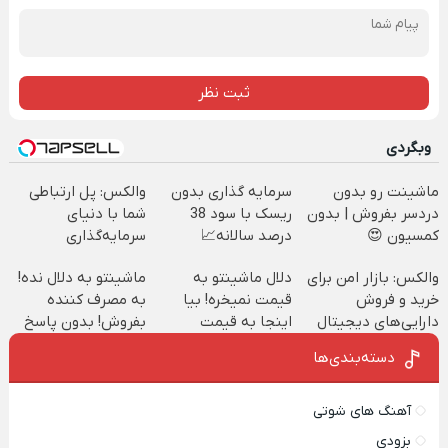
ثبت نظر
وبگردی
ماشینت رو بدون
سرمایه گذاری بدون
والکس: پل ارتباطی
دردسر بفروش | بدون
ریسک با سود 38
شما با دنیای
کمسیون 😍
درصد سالانه📈
سرمایه‌گذاری
دیجیتال
والکس: بازار امن برای
دلال ماشینتو به
ماشینتو به دلال نده!
خرید و فروش
قیمت نمیخره! بیا
به مصرف کننده
دارایی‌های دیجیتال
اینجا به قیمت
بفروش! بدون پاسخ
بفروش*فقط خریدار
به یک تماس
دسته‌بندی‌ها
واقعی*
آهنگ های شوتی
بزودی