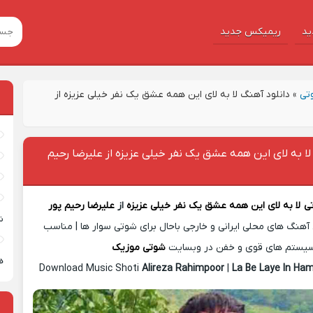
ید
ریمیکس جدید
تی
»
دانلود آهنگ لا به لای این همه عشق یک نفر خیلی عزیزه از
لا به لای این همه عشق یک نفر خیلی عزیزه از علیرضا رحیم
ی
لا به لای این همه عشق یک نفر خیلی عزیزه
از
علیرضا رحیم پور
ش
آهنگ های محلی ایرانی و خارجی باحال برای شوتی سوار ها | مناسب
یستم های قوی و خفن در وبسایت
شوتی موزیک
ه
Download Music Shoti
Alireza Rahimpoor
|
La Be Laye In Ha