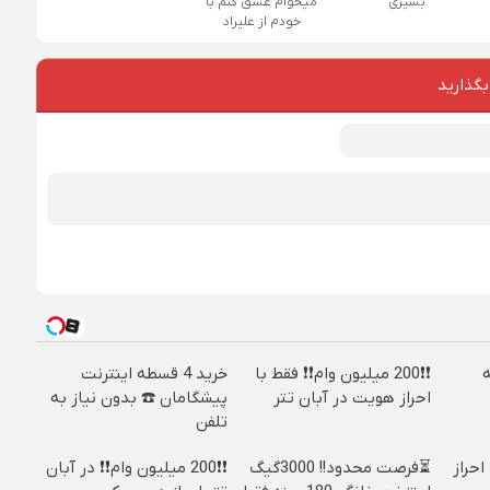
بشیری
میخوام عشق کنم با
خودم از علیراد
بگذارید
❗❗200 میلیون وام❗❗ فقط با
خرید 4 قسطه اینترنت
احراز هویت در آبان تتر
پیشگامان ☎️ بدون نیاز به
تلفن
ا احراز
⏳فرصت محدود!! 3000گیگ
❗❗200 میلیون وام❗❗ در آبان