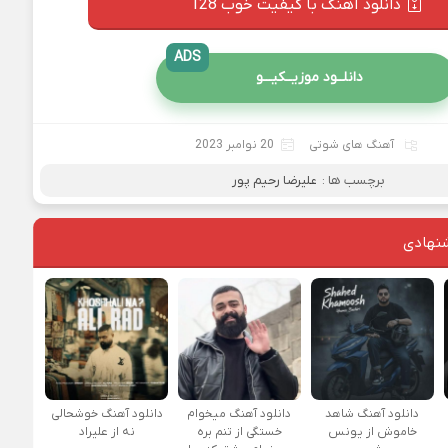
دانلود آهنگ با کیفیت خوب 128
ADS
دانلــود موزیــکیـــو
آهنگ های شوتی
20 نوامبر 2023
برچسب ها :
علیرضا رحیم پور
نهادی
دانلود آهنگ شاهد
دانلود آهنگ میخوام
دانلود آهنگ خوشحالی
خاموش از یونس
خستگی از تنم بره
نه از علیراد