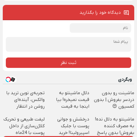
دیدگاه خود را بگذارید
ثبت نظر
وبگردی
ماشینت رو بدون
دلال ماشینتو به
تجربه‌ی نوین ترید با
دردسر بفروش | بدون
قیمت نمیخره! بیا
والکس، آینده‌ای
کمسیون 😍
اینجا به قیمت
روشن در انتظار
بفروش*فقط خریدار
شماست
ماشینتو به دلال نده!
درخشش و جوانی
لیفت طبیعی و تحریک
واقعی*
به مصرف کننده
پوست با جلبک
کلاژن‌سازی از داخل
بفروش! بدون پاسخ
اسپیرولینا! خرید
پوست با 24ماه