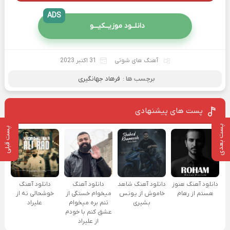
ADS
دانلــود موزیــکیـــو
آهنگ های شوتی
31 اکتبر 2023
برچسب ها :
فرهاد جهانگیری
پست های پیشنهادی
پست بعدی
پست قبلی
دانلود آهنگ هنوز
دانلود آهنگ شاهد
دانلود آهنگ
دانلود آهنگ
هستم از رهام
خاموش از یونس
میخوام خستگی از
خوشحالی نه از
بشیری
تنم بره میخوام
علیراد
عشق کنم با خودم
از علیراد