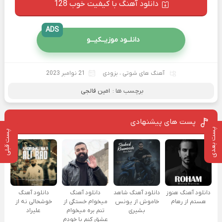
دانلود آهنگ با کیفیت خوب 128
ADS
دانلــود موزیــکیـــو
آهنگ های شوتی
،
بزودی
21 نوامبر 2023
برچسب ها :
امین فالجی
پست های پیشنهادی
پست بعدی
پست قبلی
دانلود آهنگ هنوز
دانلود آهنگ شاهد
دانلود آهنگ
دانلود آهنگ
هستم از رهام
خاموش از یونس
میخوام خستگی از
خوشحالی نه از
بشیری
تنم بره میخوام
علیراد
عشق کنم با خودم