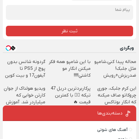
ثبت نظر
وبگردی
محاله پیدا کنی،شامپو
با این شامپو همه فکر
گردونه شانس بدون
مثل جلبک!
میکنن انگار مو
پوچ از PS5 تا
ضدریزش+رویش
کاشتی!!!!!
آیفون17 و بیت کوین
مجدد40%تخفیف
🔥
این کرم جلبک، جوری
پرکاربردترین دریل 47
ویدیو هولناک از جوان
چروکاتو صاف میکنه
تیکه 👈🏻 با کمترین
کارتن خوابی که
که انگار بوتاکس
قیمت 🔥
میلیاردر شد. آموزش
کردی!(تخفیف ویژه)
رایگان
دسته‌بندی‌ها
آهنگ های شوتی