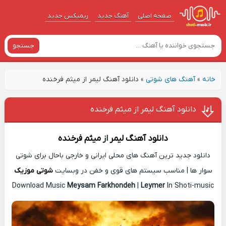
صفحه اصلی
آهنگ‌ جدید
ریمیکس جدید
جستجو
خانه
»
آهنگ های شوتی
»
دانلود آهنگ لیمر از میثم فرخنده
دانلود آهنگ لیمر از میثم فرخنده
دانلود آهنگ
لیمر
از
میثم فرخنده
دانلود جدید ترین آهنگ های محلی ایرانی و خارجی باحال برای شوتی
سوار ها | مناسب سیستم های قوی و خفن در وبسایت
شوتی موزیک
Download Music
Meysam Farkhondeh
|
Leymer
In Shoti-music