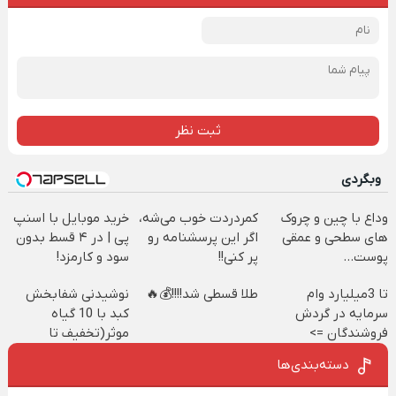
ثبت نظر
وبگردی
وداع با چین و چروک
کمردردت خوب می‌شه،
خرید موبایل با اسنپ
های سطحی و عمقی
اگر این پرسشنامه رو
پی | در ۴ قسط بدون
پوست...
پر کنی!!
سود و کارمزد!
تا 3میلیارد وام
طلا قسطی شد!!!!💰🔥
نوشیدنی شفابخش
سرمایه در گردش
کبد با 10 گیاه
فروشندگان =>
موثر(تخفیف تا
فروشگاهت رو ثبت
امشب)
دسته‌بندی‌ها
کن