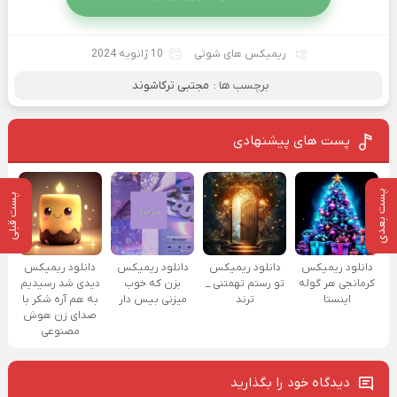
ریمیکس های شوتی
10 ژانویه 2024
برچسب ها :
مجتبی ترکاشوند
پست های پیشنهادی
پست بعدی
پست قبلی
دانلود ریمیکس
دانلود ریمیکس
دانلود ریمیکس
دانلود ریمیکس
کرمانجی هر گوله
تو رستم تهمتنی _
بزن که خوب
دیدی شد رسیدیم
اینستا
ترند
میزنی بیس دار
به هم آره شکر با
صدای زن هوش
مصنوعی
دیدگاه خود را بگذارید