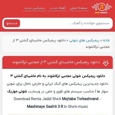
صفحه اصلی
آهنگ‌ جدید
ریمیکس جدید
جستجو
خانه
»
ریمیکس های شوتی
»
دانلود ریمیکس ماشینای گشتی ۳ از
مجتبی ترکاشوند
دانلود ریمیکس ماشینای گشتی ۳ از مجتبی ترکاشوند
دانلود ریمیکس شوتی
مجتبی ترکاشوند
به نام
ماشینای گشتی ۳
دانلود جدیدترین ریمیکس های گنگ ایرانی و خارجی باحال برای شوتی
سوار ها | مناسب سیستم های قوی و خفن در وبسایت
شوتی موزیک
Download Remix Jadid Shoti
Mojtaba Torkashvand
–
Mashinaye Gashti 3 R
In Shoti-music