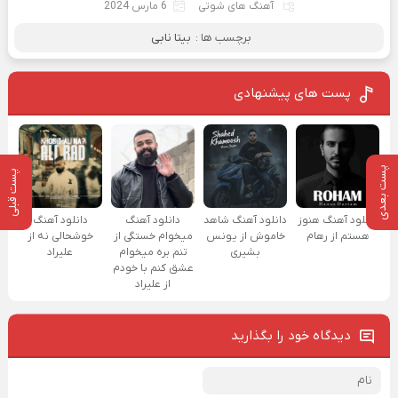
آهنگ های شوتی
6 مارس 2024
برچسب ها :
بیتا نابی
پست های پیشنهادی
پست بعدی
پست قبلی
دانلود آهنگ هنوز
دانلود آهنگ شاهد
دانلود آهنگ
دانلود آهنگ
هستم از رهام
خاموش از یونس
میخوام خستگی از
خوشحالی نه از
بشیری
تنم بره میخوام
علیراد
عشق کنم با خودم
از علیراد
دیدگاه خود را بگذارید