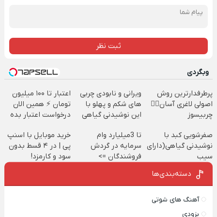
ثبت نظر
وبگردی
پرطرفدارترین روش
ویرانی و نابودی چربی
اعتبار تا ۱۰۰ میلیون
اصولی لاغری آسان👈🏻
های شکم و پهلو با
تومان ⚡ همین الان
چربیسوز
این نوشیدنی گیاهی
درخواست اعتبار بده
گیاهی(تخفیف فقط
✅
صفرشویی کبد با
تا 3میلیارد وام
خرید موبایل با اسنپ
امروز)
نوشیدنی گیاهی(دارای
سرمایه در گردش
پی | در ۴ قسط بدون
سیب
فروشندگان =>
سود و کارمزد!
سلامت+55تخفیف)
فروشگاهت رو ثبت
دسته‌بندی‌ها
کن
آهنگ های شوتی
بزودی