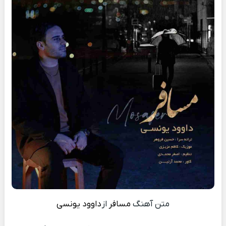
متن آهنگ
مسافر
از
داوود یونسی