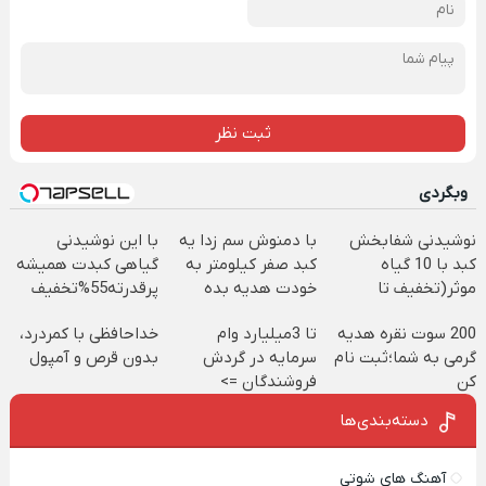
ثبت نظر
وبگردی
نوشیدنی شفابخش
با دمنوش سم زدا یه
با این نوشیدنی
کبد با 10 گیاه
کبد صفر کیلومتر به
گیاهی کبدت همیشه
موثر(تخفیف تا
خودت هدیه بده
پرقدرته55%تخفیف
امشب)
200 سوت نقره هدیه
تا 3میلیارد وام
خداحافظی با کمردرد،
گرمی به شما؛ثبت نام
سرمایه در گردش
بدون قرص و آمپول
کن
فروشندگان =>
فروشگاهت رو ثبت
دسته‌بندی‌ها
کن
آهنگ های شوتی