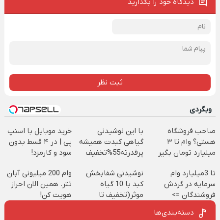
دیدگاه خود را بگذارید
ثبت نظر
وبگردی
صاحب فروشگاه
با این نوشیدنی
خرید موبایل با اسنپ
هستی؟ وام تا ۳
گیاهی کبدت همیشه
پی | در ۴ قسط بدون
میلیارد تومان بگیر
پرقدرته55%تخفیف
سود و کارمزد!
تا 3میلیارد وام
نوشیدنی شفابخش
وام 200 میلیونی آبان
سرمایه در گردش
کبد با 10 گیاه
تتر. همین الان احراز
فروشندگان =>
موثر(تخفیف تا
هویت کن!
فروشگاهت رو ثبت
امشب)
دسته‌بندی‌ها
کن