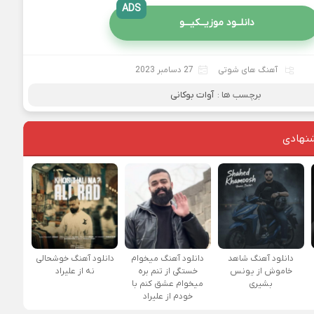
ADS
دانلــود موزیــکیـــو
آهنگ های شوتی
27 دسامبر 2023
برچسب ها :
آوات بوکانی
نهادی
دانلود آهنگ شاهد
دانلود آهنگ میخوام
دانلود آهنگ خوشحالی
خاموش از یونس
خستگی از تنم بره
نه از علیراد
بشیری
میخوام عشق کنم با
خودم از علیراد