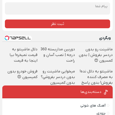
ثبت نظر
وبگردی
ماشینت رو بدون
دوربین مداربسته 360
دلال ماشینتو به
دردسر بفروش | بدون
درجه | نصب آسان و
قیمت نمیخره! بیا
کمسیون 😍
راحت
اینجا به قیمت
بفروش*فقط خریدار
ماشینتو به دلال نده!
میخوایی ماشینت رو
فروش خودرو بدون
واقعی*
به مصرف کننده
بدون دردسر بفروشی؟
کمیسیون 😍
بفروش! بدون پاسخ
بدون کمیسیون
به یک تماس
دسته‌بندی‌ها
آهنگ های شوتی
بزودی