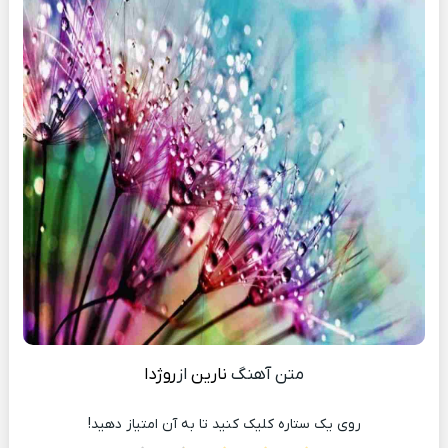
متن آهنگ
نارین
از
روژدا
روی یک ستاره کلیک کنید تا به آن امتیاز دهید!